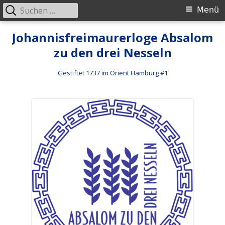
Suchen
Primäres
Menü
nach:
Menü
Springe
Johannisfreimaurerloge Absalom
zum
zu den drei Nesseln
Inhalt
Gestiftet 1737 im Orient Hamburg #1